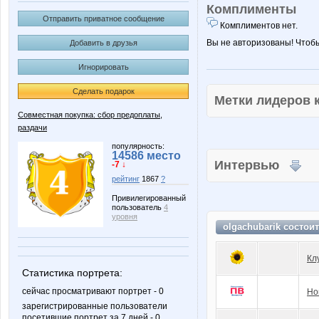
Комплименты
Отправить приватное сообщение
Комплиментов нет.
Вы не авторизованы! Чтоб
Добавить в друзья
Игнорировать
Сделать подарок
Метки лидеров
Совместная покупка: сбор предоплаты,
раздачи
популярность:
14586 место
Интервью
-7 ↓
рейтинг
1867
?
Привилегированный
пользователь
4
уровня
olgachubarik состои
Кл
Статистика портрета:
сейчас просматривают портрет - 0
Но
зарегистрированные пользователи
посетившие портрет за 7 дней - 0